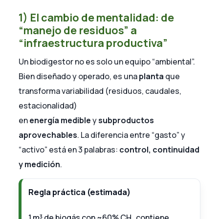
1) El cambio de mentalidad: de
“manejo de residuos” a
“infraestructura productiva”
Un biodigestor no es solo un equipo “ambiental”.
Bien diseñado y operado, es una
planta
que
transforma variabilidad (residuos, caudales,
estacionalidad)
en
energía medible
y
subproductos
aprovechables
. La diferencia entre “gasto” y
“activo” está en 3 palabras:
control, continuidad
y medición
.
Regla práctica (estimada)
1 m³ de biogás con ~60% CH₄ contiene