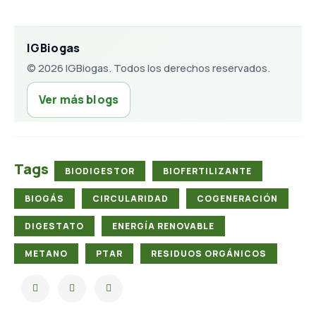
IGBiogas
©
2026
IGBiogas. Todos los derechos reservados.
Ver más blogs
Tags
BIODIGESTOR
BIOFERTILIZANTE
BIOGÁS
CIRCULARIDAD
COGENERACIÓN
DIGESTATO
ENERGÍA RENOVABLE
METANO
PTAR
RESIDUOS ORGÁNICOS