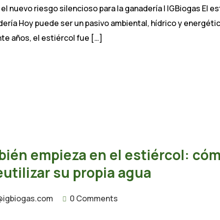
 el nuevo riesgo silencioso para la ganadería | IGBiogas El es
dería Hoy puede ser un pasivo ambiental, hídrico y energét
te años, el estiércol fue […]
mbién empieza en el estiércol: có
utilizar su propia agua
@igbiogas.com
0 Comments